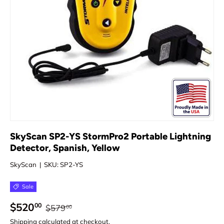
SkyScan SP2-YS StormPro2 Portable Lightning
Detector, Spanish, Yellow
SkyScan
|
SKU:
SP2-YS
Sale
$520
00
$579
00
Shipping
calculated at checkout.